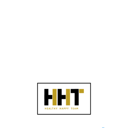
Versturen
=
12 + 2
Ik ben geen robot, vul de rekensom in.