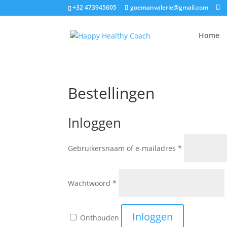
+32 473945605
goemanvalerie@gmail.com
Home
Bestellingen
Inloggen
Gebruikersnaam of e-mailadres
*
Wachtwoord
*
Inloggen
Onthouden