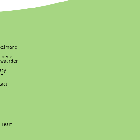
kelmand
emene
rwaarden
acy
cy
tact
y Team