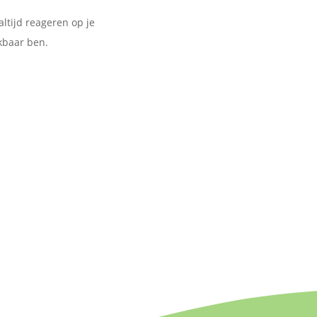
altijd reageren op je
ikbaar ben.
Ik ben geen robot, vul