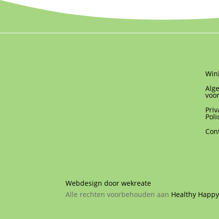
Win
Alg
voo
Priv
Poli
Con
Webdesign door wekreate
Alle rechten voorbehouden aan
Healthy Happ