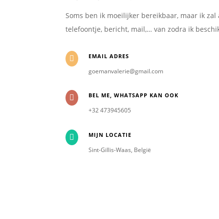
Soms ben ik moeilijker bereikbaar, maar ik zal 
telefoontje, bericht, mail,… van zodra ik besch
EMAIL ADRES

goemanvalerie@gmail.com
BEL ME, WHATSAPP KAN OOK

+32 473945605
MIJN LOCATIE

Sint-Gillis-Waas, België