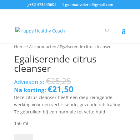
+32 473945605
goemanvalerie@gmail.com
Home
/
Alle producten
/ Egaliserende citrus cleanser
Egaliserende citrus
cleanser
€
25,25
Adviesprijs:
€
21,50
Na korting:
Deze citrus cleanser heeft een diep reinigende
werking voor een verfrissende, gezonde uitstraling.
Te gebruiken bij een normale tot vette huid.
150 mL
Egaliserende