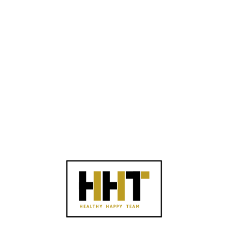
Versturen
=
4 + 7
Ik ben geen robot, vul de rekensom in.