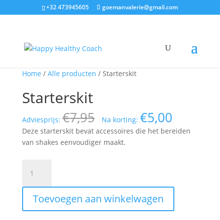
+32 473945605
goemanvalerie@gmail.com
Home
/
Alle producten
/ Starterskit
Starterskit
€
7,95
€
5,00
Adviesprijs:
Na korting:
Deze starterskit bevat accessoires die het bereiden
van shakes eenvoudiger maakt.
Starterskit
aantal
Toevoegen aan winkelwagen